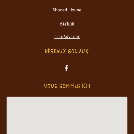
Shared House
AirBnB
TripAdvisor
RÉSEAUX SOCIAUX
NOUS SOMMES ICI !